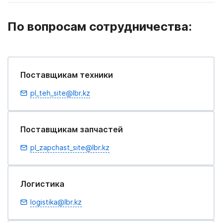
По вопросам сотрудничества:
Поставщикам техники
pl_teh_site@lbr.kz
Поставщикам запчастей
pl_zapchast_site@lbr.kz
Логистика
logistika@lbr.kz