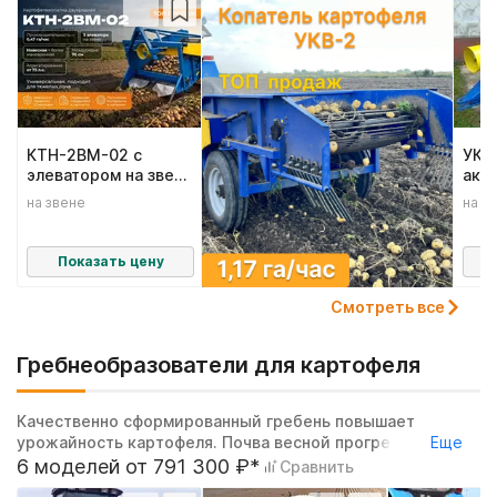
КТН-2ВМ-02 с
УКВ-
элеватором на звене
акт
и со средней
на звене
на з
стенкой
Показать цену
Смотреть все
Гребнеобразователи для картофеля
Качественно сформированный гребень повышает
урожайность картофеля. Почва весной прогреется
Еще
быстрее, сохранив влажность, можно зайти на посадку
6 моделей от 791 300 ₽*
Сравнить
картофеля раньше соседей