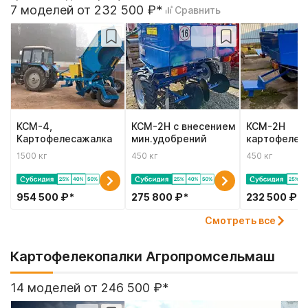
бункерами 450 - 3 000 кг, для небольших фермеров и
7 моделей от 232 500 ₽*
Сравнить
крупных хозяйств. Для междурядья 70, 75, 90 см
КСМ-4,
КСМ-2Н с внесением
КСМ-2Н
Картофелесажалка
мин.удобрений
картофелес
1500 кг
450 кг
450 кг
954 500 ₽*
275 800 ₽*
232 500 ₽*
Смотреть все
Картофелекопалки Агропромсельмаш
14 моделей от 246 500 ₽*