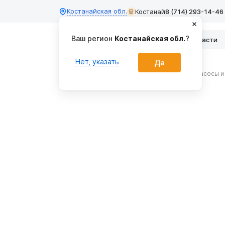
Костанайская обл.
Костанай
8 (714) 293-14-46
Ваш регион
Костанайская обл.
?
Каталог
Запчасти
Нет, указать
Да
Главная
Системы полива и ирригации
Насосы и