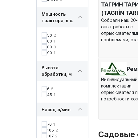
ТАГРИН ТАР
(TAGRİN TAR
Мощность
Собрали наш 20-
трактора, л.с.
опыт работы с
опрыскивателям
50
2
проблемами, с 
60
1
сталкиваются в 
80
3
России при обра
90
1
химикатами. Сов
заводом разраб
Высота
Рем
садовые опрыски
обработки, м
оптимальной ком
Индивидуальный
Cпециализация з
комплектации
6
5
запчасти для
опрыскивателя 
45
1
опрыскивателей
потребности хоз
вентиляторная г
Насос, л/мин
из нержавейки, 
выбор.
70
1
105
2
Садовые 
107
2