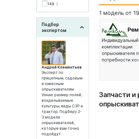
149
2
1 модель от 1
Подбор
Рем
экспертом
Индивидуальный
комплектации
опрыскивателя 
потребности хоз
вентиляторная г
Андрей Клементьев
Эксперт по
из нержавейки, 
прицепным, садовым
выбор.
и навесным
опрыскивателям
Запчасти и
Узнаю размер полей,
возделываемые
опрыскиват
культуры, виды СЗР и
трактор. Подберу 2-
3 модели
опрыскивателей,
которые вам точно
подойдут.