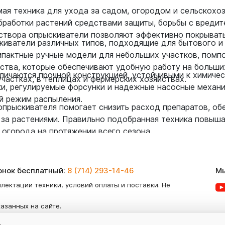
ая техника для ухода за садом, огородом и сельскохоз
бработки растений средствами защиты, борьбы с вредит
твора опрыскиватели позволяют эффективно покрывать 
киватели различных типов, подходящие для бытового и
мпактные ручные модели для небольших участков, помп
ства, которые обеспечивают удобную работу на больших
личаются прочной конструкцией, устойчивыми к химиче
частках, в теплицах и фермерских хозяйствах.
ки, регулируемые форсунки и надежные насосные механ
й режим распыления.
прыскивателя помогает снизить расход препаратов, об
 за растениями. Правильно подобранная техника повыша
огорода на протяжении всего сезона.
вонок бесплатный:
8 (714) 293-14-46
Мы
лектации техники, условий оплаты и поставки. Не
казанных на сайте.