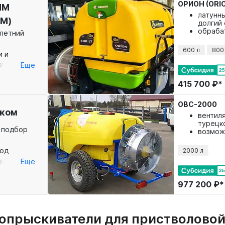
ОРИОН (ORI
ИМ
латунн
IM)
долгий
обраба
летний
низкоро
скорост
600 л
800
и и
можно 
скорос
которыми
Еще
хозяйствах
415 700 ₽*
ботке
местно с
ОВС-2000
отали
ком
вентил
ватели в
турецк
плектации.
 подбор
возмож
авода -
бочкой
под
2000 л
В наличии!
.
яйства:
Еще
руппа, бак
форсунки на
977 200 ₽*
опрыскиватели для пристволовой