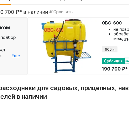
90 700 ₽* в наличии
Сравнить
ОВС-600
ком
не пов
обраба
 подбор
междур
в компл
столкн
под
600 л
препят
яйства:
Еще
руппа, бак
форсунки на
190 700 ₽*
 расходники для садовых, прицепных, на
елей в наличии