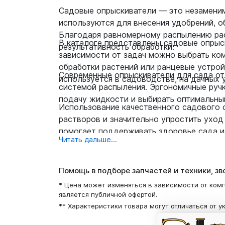
Садовые опрыскиватели — это незаменим
используются для внесения удобрений, о
Благодаря равномерному распылению рас
В каталоге представлены садовые опрыс
результативность обработки.
зависимости от задач можно выбрать ко
обработки растений или ранцевые устрой
Современные опрыскиватели для сада от
используется в садоводстве, на дачных у
системой распыления. Эргономичные руч
подачу жидкости и выбирать оптимальны
Использование качественного садового о
растворов и значительно упростить уход
помогает поддерживать здоровье сада и 
Читать дальше...
Помощь в подборе запчастей и техники, з
* Цена может изменяться в зависимости от комп
является публичной офертой.
** Характеристики товара могут отличаться от у