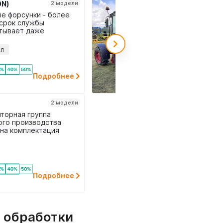
ON)
2 модели
ые форсунки - более
 срок службы
тывает даже
слые деревья - 2-х
ной редуктор, т.е.
 л
регулировать
ть обработки
Подробнее
2 модели
яторная группа
ого производства
на комплектация
 из нержавейки
Подробнее
 обработки