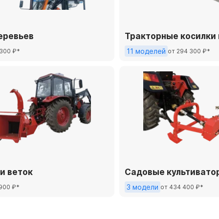
еревьев
Тракторные косилки 
11 моделей
 300 ₽*
от 294 300 ₽*
и веток
Садовые культивато
3 модели
 900 ₽*
от 434 400 ₽*