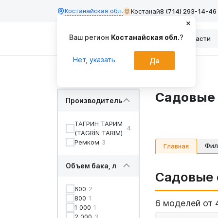
Костанайская обл.
Костанай
8 (714) 293-14-46
Ваш регион
Костанайская обл.
?
Каталог
Запчасти
Нет, указать
Да
Главная
Опрыскиватели
Садовые
Производитель
ТАГРИН ТАРИМ
4
(TAGRİN TARIM)
Ремком
3
Фил
Главная
Объем бака, л
Садовые 
600
2
800
1
6 моделей от 
1 000
1
2 000
3