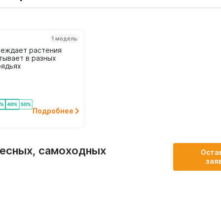
1 модель
реждает растения
тывает в разных
ядьях
екте защита от
овения с
ствиями
Подробнее
весных, самоходных
Оста
зая