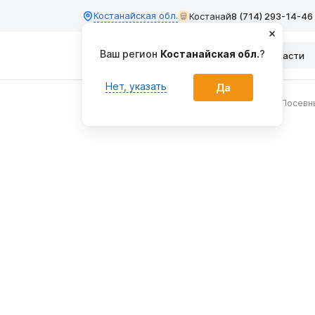
Костанайская обл.
Костанай
8 (714) 293-14-46
Ваш регион
Костанайская обл.
?
Каталог
Запчасти
Нет, указать
Да
Главная
Сеялки и посевные комплексы
Посевн