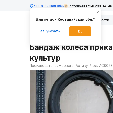
Костанайская обл.
Костанай
8 (714) 293-14-46
Ваш регион
Костанайская обл.
?
Каталог
Запчасти
Нет, указать
Да
Главная
Запчасти
Бандаж колеса прик
культур
Производитель:
Норвегия
Артикул/код:
AC80281