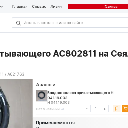
Главная
Сервис
Лизинг
атывающего AC802811 на Сея
1 / A621763
Аналоги:
Бандаж колеса прикатывающего Н
041.19.003
Н 041.19.003
-
+
Нет в наличии
Применяемость: