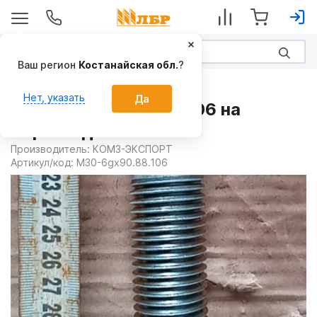
Ваш регион
Костанайская обл.
?
Запчасти
Нет, указать
Да
Болт М30-6gx90.88.106 на
Бороны дисковые
Производитель:
КОМЗ-ЭКСПОРТ
Артикул/код:
М30-6gx90.88.106