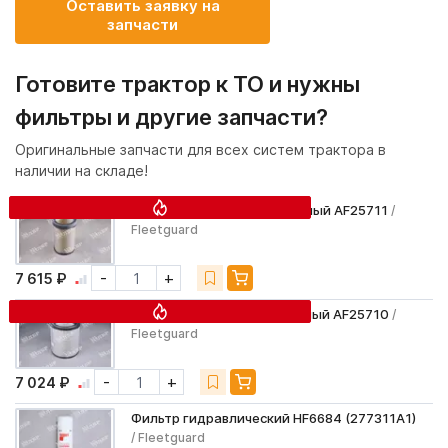
Оставить заявку на
запчасти
Готовите трактор к ТО и нужны
фильтры и другие запчасти?
Оригинальные запчасти для всех систем трактора в
наличии на складе!
Фильтр воздушный вторичный AF25711
/
Fleetguard
-
+
7 615 ₽
Фильтр воздушный первичный AF25710
/
Fleetguard
-
+
7 024 ₽
Фильтр гидравлический HF6684 (277311A1)
/ Fleetguard