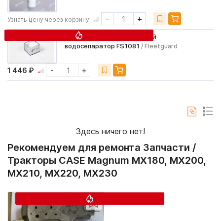
-
+
Узнать цену через корзину
Фильтр-элемент топливный
водосепаратор FS1081
/ Fleetguard
-
+
1 446 ₽
Здесь ничего нет!
Рекомендуем для ремонта Запчасти /
Тракторы CASE Magnum MX180, MX200,
MX210, MX220, MX230