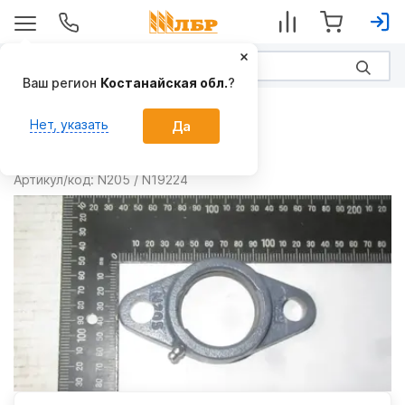
Ваш регион
Костанайская обл.
?
Запчасти
Нет, указать
Да
Корпус N205
Производитель:
FKL
Артикул/код:
N205 / N19224