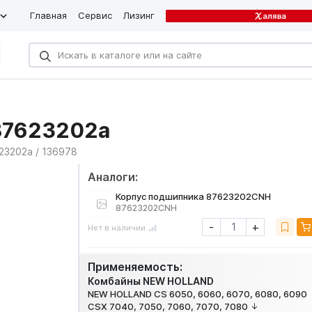
Главная
Сервис
Лизинг
87623202a
23202a / 136978
Аналоги:
Корпус подшипника 87623202CNH
87623202CNH
-
+
Нет в наличии
Применяемость:
Комбайны NEW HOLLAND
NEW HOLLAND CS 6050, 6060, 6070, 6080, 6090
CSX 7040, 7050, 7060, 7070, 7080