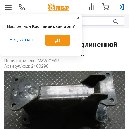
Ваш регион
Костанайская обл.
?
Запчасти
Нет, указать
Да
Кронштейн батареи удлиненной
2460290 на Чизели и
глубокорыхлители
Производитель:
M&W GEAR
Артикул/код:
2460290