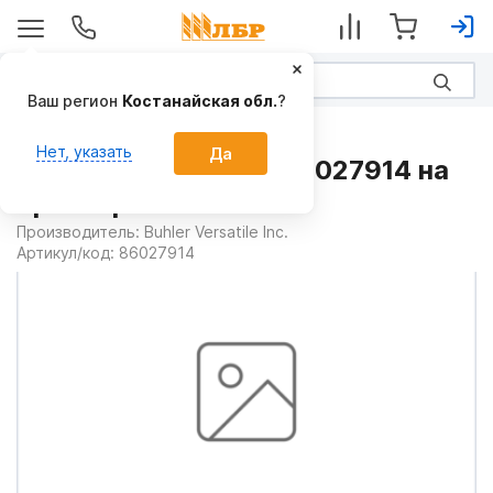
Ваш регион
Костанайская обл.
?
Запчасти
Нет, указать
Да
Кронштейн правый 86027914 на
Тракторы BUHLER
Производитель:
Buhler Versatile Inc.
Артикул/код:
86027914