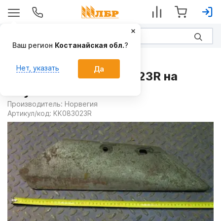
Ваш регион
Костанайская обл.
?
Запчасти
Нет, указать
Да
Лемех левый KK083023R на
Плуги
Производитель:
Норвегия
Артикул/код:
KK083023R