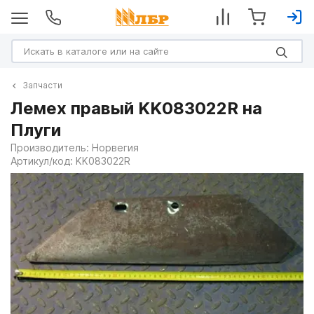
Запчасти
Лемех правый KK083022R на
Плуги
Производитель:
Норвегия
Артикул/код:
KK083022R