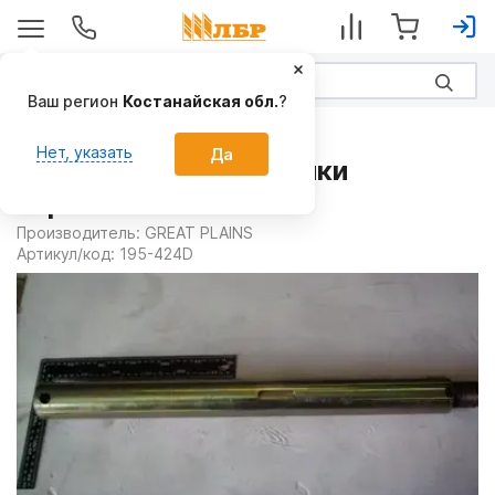
Ваш регион
Костанайская обл.
?
Запчасти
Нет, указать
Да
Ось 195-424D на Сеялки
зерновые
Производитель:
GREAT PLAINS
Артикул/код:
195-424D