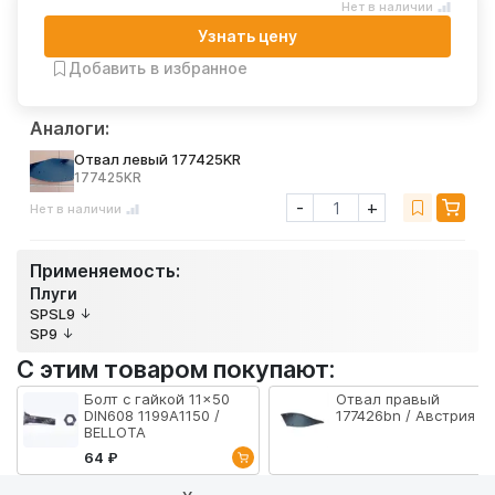
Нет в наличии
Узнать цену
Добавить в избранное
Аналоги:
Отвал левый 177425KR
177425KR
-
+
Нет в наличии
Применяемость:
Плуги
SPSL9
SP9
С этим товаром покупают:
Болт с гайкой 11x50
Отвал правый
DIN608 1199A1150 /
177426bn / Австрия
BELLOTA
64 ₽