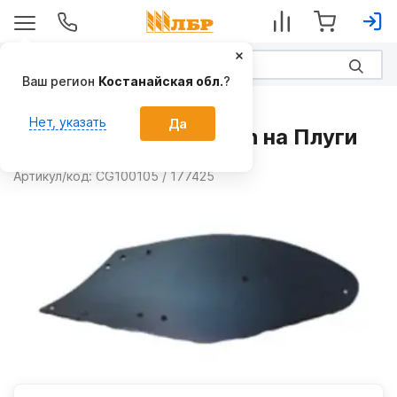
Ваш регион
Костанайская обл.
?
Запчасти
Нет, указать
Да
Отвал левый 177425bn на Плуги
Производитель:
Австрия
Артикул/код:
CG100105 / 177425