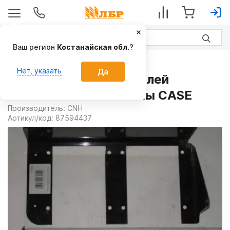
Ваш регион
Костанайская обл.
?
Запчасти
Нет, указать
Да
Панель предохранителей
87594437 на Комбайны CASE
Производитель:
CNH
Артикул/код:
87594437