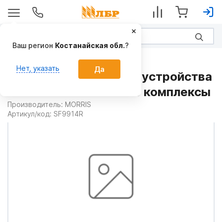
Ваш регион
Костанайская обл.
?
Запчасти
Нет, указать
Да
Пластина прицепного устройства
SF9914R на Посевные комплексы
Производитель:
MORRIS
Артикул/код:
SF9914R