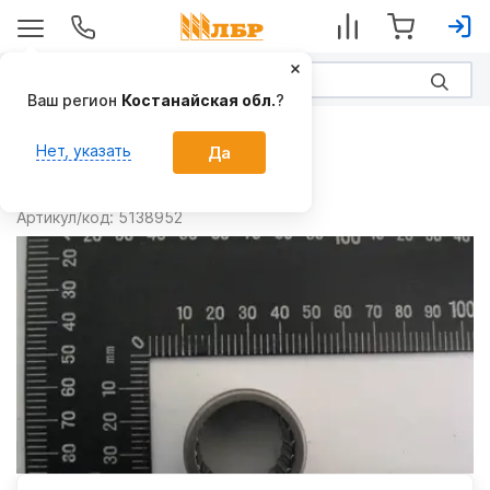
Ваш регион
Костанайская обл.
?
Запчасти
Нет, указать
Да
Подшипник 5138952
Производитель:
CNH
Артикул/код:
5138952