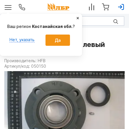
Ваш регион
Костанайская обл.
?
Запчасти
Нет, указать
Да
Подшипник в корпусе левый
050150
Производитель:
HFB
Артикул/код:
050150