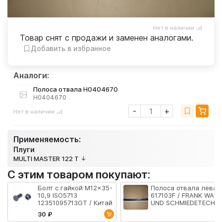
Нет в наличии
Товар снят с продажи и заменен аналогами.
Добавить в избранное
Аналоги:
Полоса отвала H0404670
H0404670
-
+
Нет в наличии
Применяемость:
Плуги
MULTI MASTER 122 T
С этим товаром покупают:
Болт с гайкой M12x35-
Полоса отвала левая
10,9 ISO5713
617103F / FRANK WALZ
12351095713GT / Китай
UND SCHMIEDETECHNI
GmbH
30 ₽