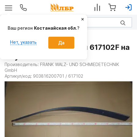
Ваш регион
Костанайская обл.
?
Запчасти
Нет, указать
Да
Полоса отвала правая 617102F на
Плуги
Производитель:
FRANK WALZ- UND SCHMIEDETECHNIK
GmbH
Артикул/код:
903816200701 / 617102