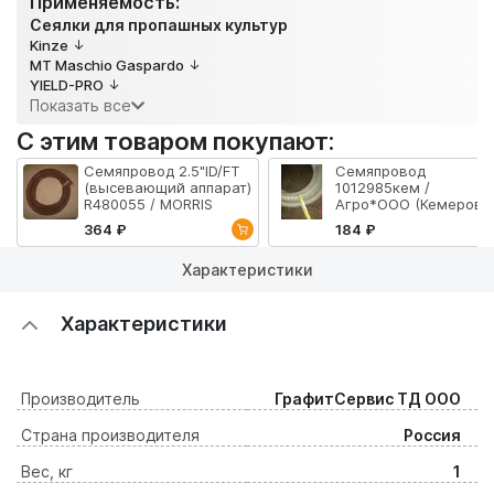
Применяемость:
Сеялки для пропашных культур
Kinze
MT Maschio Gaspardo
YIELD-PRO
Показать все
С этим товаром покупают:
Семяпровод 2.5"ID/FT
Семяпровод
(высевающий аппарат)
1012985кем /
R480055 / MORRIS
Агро*ООО (Кемерово
364 ₽
184 ₽
Характеристики
Характеристики
Производитель
ГрафитСервис ТД ООО
Страна производителя
Россия
Вес, кг
1