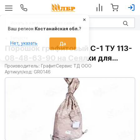
Запчасти
Порошок графитовый С-1 ТУ 113-
08-48-63-90 на Сеялки для
пропашных культур
Производитель:
ГрафитСервис ТД ООО
Артикул/код:
GR0146