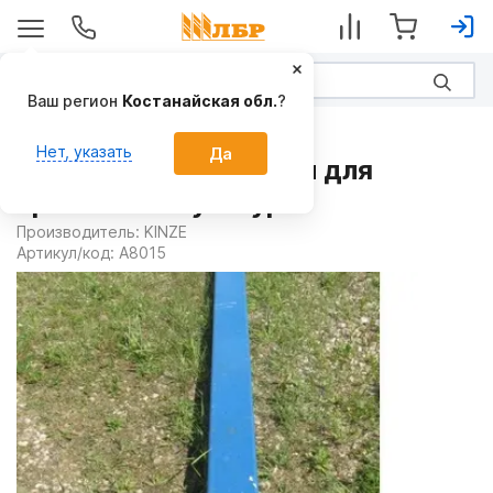
Ваш регион
Костанайская обл.
?
Запчасти
Нет, указать
Да
Рама A8015 на Сеялки для
пропашных культур
Производитель:
KINZE
Артикул/код:
A8015