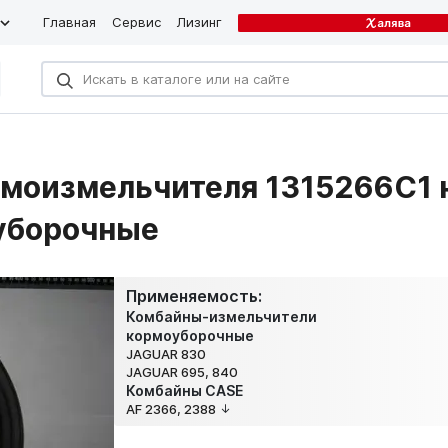
Главная
Сервис
Лизинг
омоизмельчителя 1315266C1 
уборочные
Применяемость:
Комбайны-измельчители
кормоуборочные
JAGUAR 830
JAGUAR 695, 840
Комбайны CASE
AF 2366, 2388