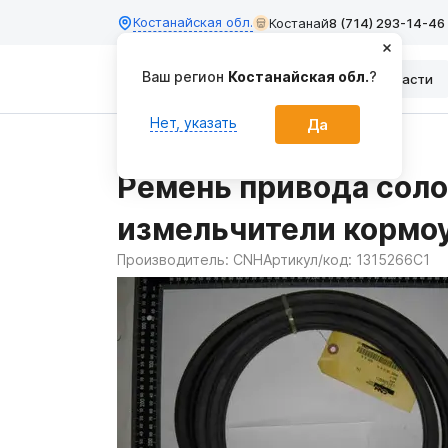
Костанайская обл.
Костанай
8 (714) 293-14-46
Ваш регион
Костанайская обл.
?
Каталог
Запчасти
Нет, указать
Да
Главная
Запчасти
Ремень привода сол
измельчители кормо
Производитель:
CNH
Артикул/код:
1315266C1