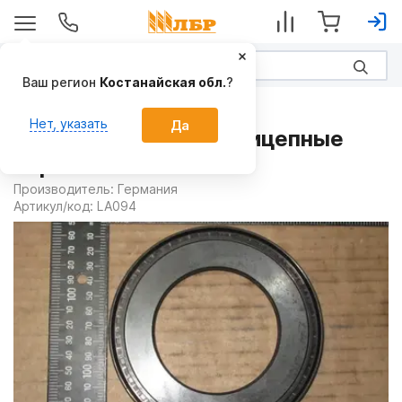
Ваш регион
Костанайская обл.
?
Запчасти
Нет, указать
Да
Сальник LA094 на Прицепные
опрыскиватели
Производитель:
Германия
Артикул/код:
LA094