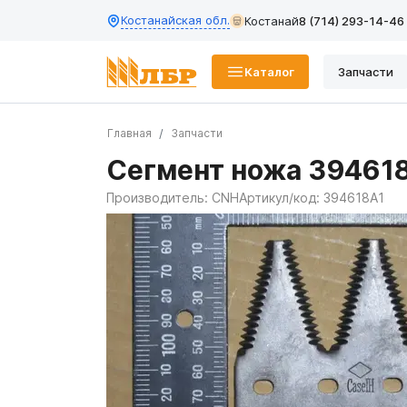
Костанайская обл.
Костанай
8 (714) 293-14-46
Каталог
Запчасти
Главная
Запчасти
Сегмент ножа 39461
Производитель:
CNH
Артикул/код:
394618A1