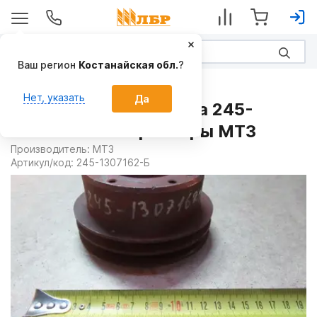
Ваш регион
Костанайская обл.
?
Запчасти
Нет, указать
Да
Шкив водяного насоса 245-
1307162-Б на Тракторы МТЗ
Производитель:
МТЗ
Артикул/код:
245-1307162-Б