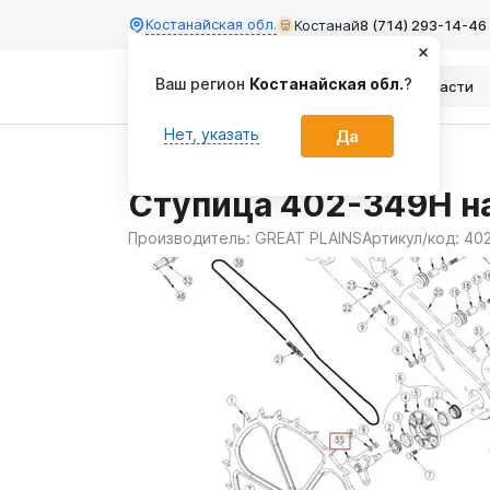
Костанайская обл.
Костанай
8 (714) 293-14-46
Ваш регион
Костанайская обл.
?
Каталог
Запчасти
Нет, указать
Да
Главная
Запчасти
Ступица 402-349H на
Производитель:
GREAT PLAINS
Артикул/код:
40