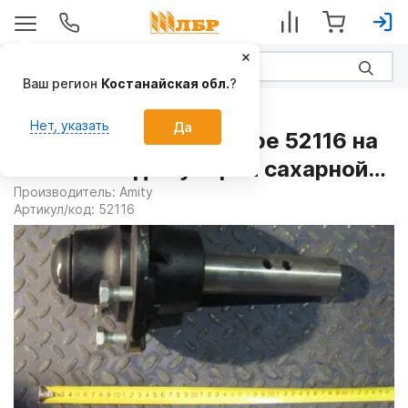
Ваш регион
Костанайская обл.
?
Запчасти
Нет, указать
Да
Ступица с осью в сборе 52116 на
Комбайны для уборки сахарной
свеклы
Производитель:
Amity
Артикул/код:
52116