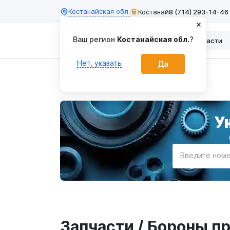
Костанайская обл.
Костанай
8 (714) 293-14-46
Ваш регион
Костанайская обл.
?
Каталог
Запчасти
Нет, указать
Да
Главная
У
Введите номе
Запчасти / Бороны 