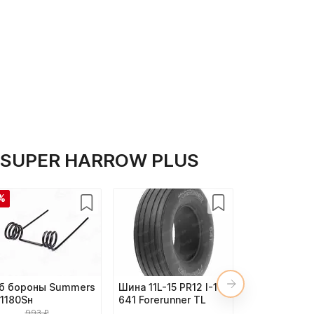
е SUPER HARROW PLUS
%
б бороны Summers
Шина 11L-15 PR12 I-1
Диск 10x15
1180Sн
641 Forerunner TL
XY10LBx15(2
RAL9006 (8 
993 ₽