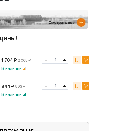
щины!
-
+
1 704 ₽
2 005 ₽
В наличии
-
+
844 ₽
993 ₽
В наличии
ARROW PLUS