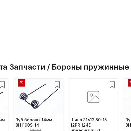
та Запчасти / Бороны пружинны
%
мм
Зуб бороны 14мм
Шина 31x13.50-15
Зу
8H1190S-14
12PR 124D
8H
Speedways I-1 TL
1 841 ₽