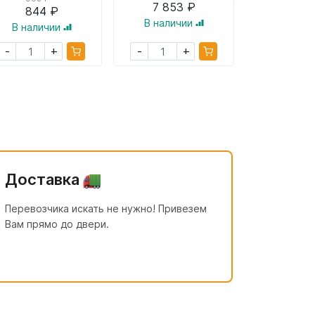
7 853 ₽
844 ₽
10 14
В наличии
В наличии
В налич
+
+
-
-
-
Доставка
Перевозчика искать не нужно! Привезем
Вам прямо до двери.