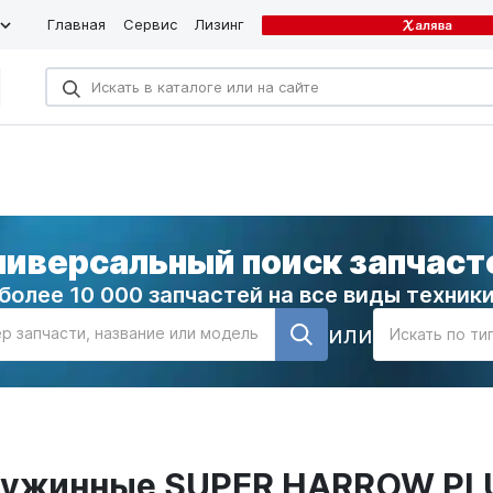
Главная
Сервис
Лизинг
ниверсальный поиск запчаст
более 10 000 запчастей на все виды техник
или
р запчасти, название или модель
Искать по ти
пружинные SUPER HARROW PL