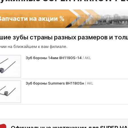
шие зубы страны разных размеров и тол
чии на ближайшем к вам филиале.
Зуб бороны 14мм 8H1190S-14
/ AKL
Зуб бороны Summers 8H1180Sн
/ AKL
Официальные инструкции для SUPER H