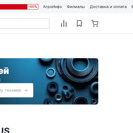
АгроИнфо
Филиалы
Доставка и оплата
-50%
ей
и
пу техники
US