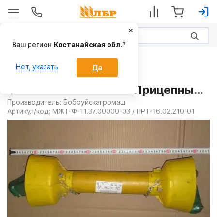
Ваш регион
Костанайская обл.
?
Запчасти
Нет, указать
Да
Вал карданный МЖТ-
Ф-11.37.00.000-03 на Прицепные
разбрасыватели твердых
Производитель:
Бобруйскагромаш
Артикул/код:
МЖТ-Ф-11.37.00000-03 / ПРТ-16.02.210-01
органических удобрений