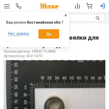
Ваш регион
Костанайская обл.
?
Запчасти
Нет, указать
Да
Втулка 404-147D на Сеялки для
пропашных культур
Производитель:
GREAT PLAINS
Артикул/код:
404-147D