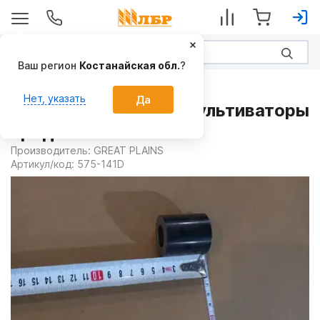
Ваш регион
Костанайская обл.
?
Запчасти
Нет, указать
Да
Втулка 575-141D на Культиваторы
предпосевные
Производитель:
GREAT PLAINS
Артикул/код:
575-141D