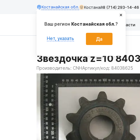
Костанайская обл.
Костанай
8 (714) 293-14-46
Ваш регион
Костанайская обл.
?
Каталог
Запчасти
Нет, указать
Да
Главная
Запчасти
Звёздочка z=10 840
Производитель:
CNH
Артикул/код:
84038625