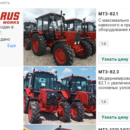
внить
МТЗ-82.1
С максимально
навесного и п
одан в
оборудования в
.
по всей России
одано
1.4
ехники.
Еще
ко
ные в
Узнать цену
печиваем
шающую
МТЗ-82.3
Модернизирова
82.1 с увелич
основных узлов
улучшенным ко
Представлена 
комплектациях
1.4
Узнать цену
МТЗ-1221.3/12