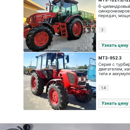
6-цилиндровый
синхронизиров
передач, мощн
система.
2
Узнать цену
МТЗ-952.3
Серия с турби
двигателем, ка
типа и аккумул
размещённым 
1.4
Узнать цену