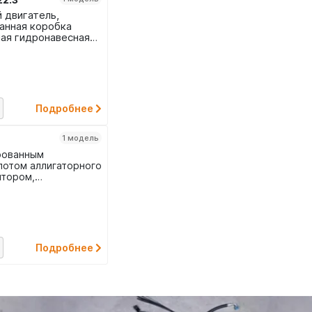
 двигатель,
анная коробка
ая гидронавесная
Подробнее
1 модель
рованным
потом аллигаторного
ятором,
спереди.
Подробнее