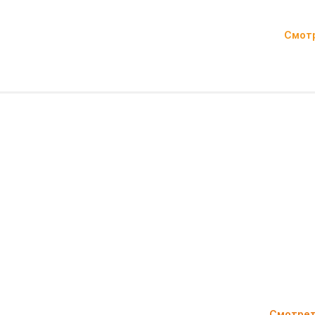
Смот
Смотрет