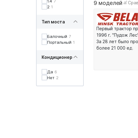
1.4
7
9 моделей
Сра
2
1
Тип моста
Первый трактор пр
1996 г. "Пудож Лес"
Балочный
7
За 28 лет было пр
Портальный
1
более 21 000 ед. т
Предлагаем толь
Кондиционер
трактора, собран
Беларуси, и обес
Да
6
гарантию, превы
Нет
2
заводскую.