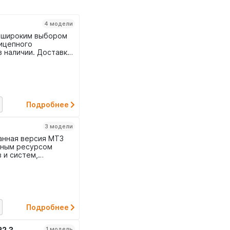
4 модели
 широким выбором
рицепного
 наличии. Доставка
.
Подробнее
3 модели
нная версия МТЗ
енным ресурсом
 и систем,
мфортом.
в трех
.
Подробнее
22.3
1 модель