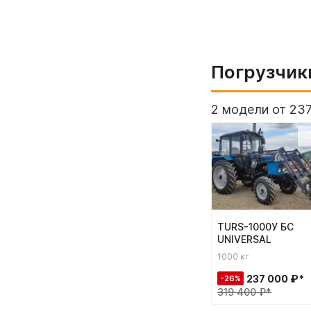
Погрузчик
2 модели от 237
TURS-1000У БС
UNIVERSAL
1000 кг
237 000 ₽*
-26%
319 400 ₽*