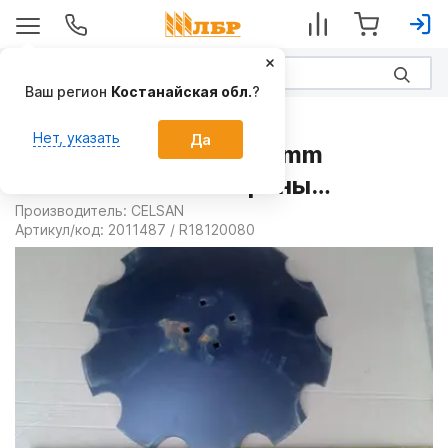
Ваш регион
Костанайская обл.
?
Запчасти
Нет, указать
Да
Диск вырезной 610x5mm
R18120080ce на Бороны
дисковые
Производитель:
CELSAN
Артикул/код:
2011487 / R18120080