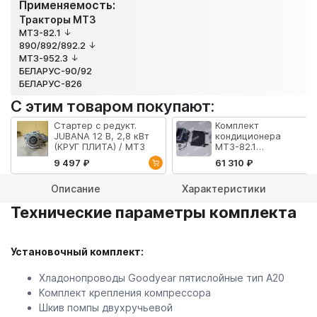
Применяемость:
Тракторы МТЗ
МТЗ-82.1
890/892/892.2
МТЗ-952.3
БЕЛАРУС-90/92
БЕЛАРУС-826
С этим товаром покупают:
Стартер с редукт.
Комплект
JUBANA 12 В, 2,8 кВт
кондиционера
(КРУГ ПЛИТА) / МТЗ
МТЗ-82.1
(подкапотный) /
9 497 ₽
61 310 ₽
Монолит-Сервис *ОО
Описание
Характеристики
Технические параметры комплекта
Установочный комплект:
Хладонопроводы Goodyear пятислойные тип А20
Комплект крепления компрессора
Шкив помпы двухручьевой