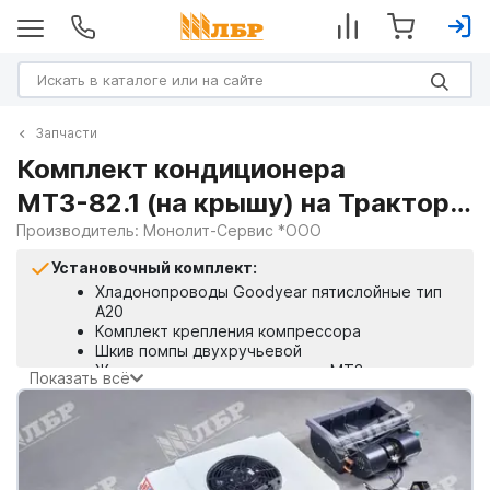
Запчасти
Комплект кондиционера
МТЗ-82.1 (на крышу) на Тракторы
МТЗ
Производитель:
Монолит-Сервис *ООО
Установочный комплект:
Хладонопроводы Goodyear пятислойные тип
А20
Комплект крепления компрессора
Шкив помпы двухручьевой
Жгут проводки кондиционера МТЗ
Показать всё
Ремень привода компрессора
Монтажный набор МТЗ
Инструкция по установке