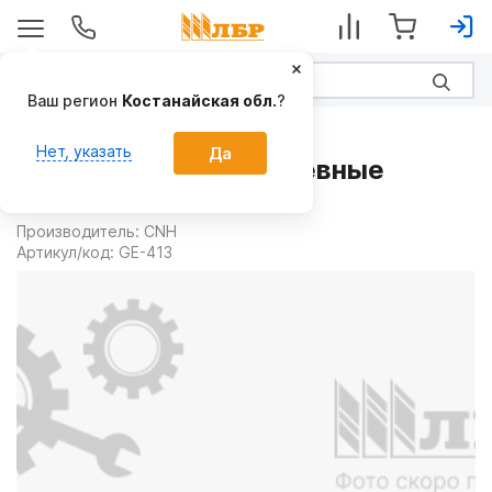
Ваш регион
Костанайская обл.
?
Запчасти
Нет, указать
Да
Палец GE-413 на Посевные
комплексы
Производитель:
CNH
Артикул/код:
GE-413