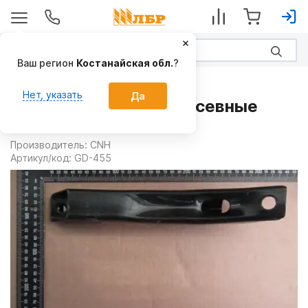
Ваш регион
Костанайская обл.
?
Запчасти
Нет, указать
Да
Сошник GD-455 на Посевные
комплексы
Производитель:
CNH
Артикул/код:
GD-455