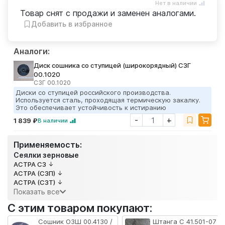
Нет в наличии
Товар снят с продажи и заменен аналогами.
Добавить в избранное
Аналоги:
Диск сошника со ступицей (широкорядный) СЗГ
00.1020
СЗГ 00.1020
Диски со ступицей российского производства.
Используется сталь, проходящая термическую закалку.
Это обеспечивает устойчивость к истиранию
-
+
1 839 ₽
В наличии
Применяемость:
Сеялки зерновые
АСТРА СЗ
АСТРА (СЗП)
АСТРА (СЗТ)
Показать все
С этим товаром покупают:
Сошник ОЗШ 00.4130 /
Штанга С 41.501-07 /