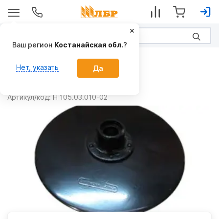
Ваш регион
Костанайская обл.
?
Запчасти
Нет, указать
Да
Диск Н 105.03.010-02
Производитель:
Белинсксельмаш
Артикул/код:
Н 105.03.010-02